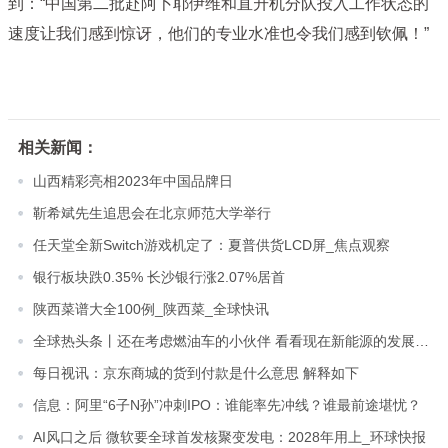
到：“中国第二批赴阿卜耶伊维和直升机分队投入工作状态的
速度让我们感到惊讶，他们的专业水准也令我们感到钦佩！”
相关新闻：
山西精彩亮相2023年中国品牌日
靳希斌先生追思会在北京师范大学举行
任天堂全新Switch游戏机定了：夏普供货LCD屏_焦点观察
银行板块跌0.35% 长沙银行涨2.07%居首
陕西菜谱大全100例_陕西菜_全球快讯
全球热头条丨还在考虑燃油车的小伙伴 看看现在新能源的发展趋势
每日视讯：京东商城的货到付款是什么意思 解释如下
信息：阿里“6子N孙”冲刺IPO：谁能率先冲线？谁最前途堪忧？
AI风口之后 微软要全球首发核聚变发电：2028年用上_环球快报