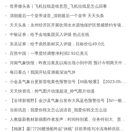
世界微头条丨飞机拉线是啥意思_飞机拉线是怎么回事
清朝最后一个皇帝读音_清朝最后一个皇帝 天天头条
天天头条：永州经开区开展饮用水水源地保护区禁捕禁钓专项整治行动
中银证券：给予金地集团买入评级 热点在线
东吴证券：给予鼎胜新材买入评级，目标价位49.0元
百胜中国：一季度经调整净利润2.92亿美元
河南气象快报：昨夜沿黄及以南出现小到中雨 预计今明两天中东部南部有暴雨_天天快资讯
每日看点！我国开钻亚洲最深油气井
小金县气象台更新雷电黄色预警信号【III级/较重】【2023-05-02】 播资讯
天天快资讯：帅气图片动漫超清_帅气图片动漫
【全球新视野】金沙县气象台发布大风蓝色预警信号【Ⅳ/一般】【2023-05-03】
当前讯息：我爱你韩文怎么说语音_我爱你韩文怎么说
人教版新教材新插图作者发声：时间特别紧、任务特别大、责任特别巨大-环球快讯
【独家】厦门726艘渔船昨起“休眠” 目前养殖与冷冻海鲜供应充足