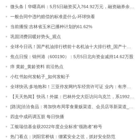
微头条丨华曙高科：5月5日融资买入764.92万元，融资融券余额5566.12万元
一般合同中违约赔偿的标准是什么-环球快看
当前播报:吉林省玉米已播种计划的61.62%
巩固消费回暖好势头_观点
全球今日讯！国产机油排行榜前十名机油十大排行榜_国产十大机油品牌有哪些
焦点日报：锦州港（600190）：5月5日北向资金减持14.62万股
痒 黄龄_黄龄资料 前沿热点
小红书如何发帖子_如何发帖子
全球快讯:多地饱和！三亚停发网约车经营许可证 业内：有序竞争仍是市场主体
【天天热闻】快讯！外媒：巴林外交大臣访问乌克兰，系1992年两国建交来首次
[路演]洽洽食品：将加快布局零食量贩渠道、会员店等新渠道_世界实时
四盒中成药调五脏 每日快播
工银瑞信基金获2022年度企业标准“领跑者”称号
热门看点：浏阳官桥镇：绷紧安全之弦，抓好安全防范