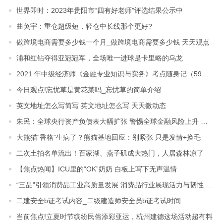
世界即时：2023年贵阳市“四有好老师”评选结果公示中
曲奂宇：重仓超级短，轻仓中长线那个更好?
做跨境电商需要多少钱一个月_做跨境电商需要多少钱 天天观点
浦和红钻夺得亚冠冠军，全场唯一进球是卡里略的乌龙
2021 年中级经济师《金融专业知识与实务》考点随身记（59） 焦点日报
今日观点!忘忧草是黄花菜吗_忘忧草的简单介绍
英文地址怎么写简写 英文地址怎么写 天天微动态
朱民：全球央行资产负债表大幅扩张 警惕全球金融风险上升 焦点简讯
大熊猫“香格”生病了？熊猫基地回应：别紧张 只是发情+换毛
二次土拍名单流出！百家湖、燕子矶成大热门，人居森林凉了
【焦点热闻】ICU里的“OK”奶奶 白板上写下无声温情
“三品”引领消费品工业高质量发展 消费品行业展现活力与韧性 世界速看料
二建安全b证考试内容_二级建造师安全员b证考试时间
当前焦点!立夏时节缤纷民俗添彩亚运，杭州建德这场活动超有料