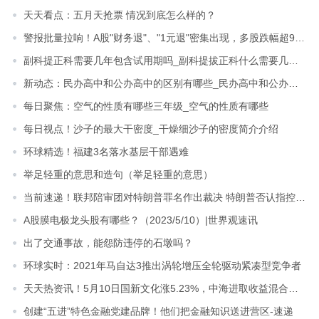
天天看点：五月天抢票 情况到底怎么样的？
警报批量拉响！A股"财务退"、"1元退"密集出现，多股跌幅超90%！（名单）
副科提正科需要几年包含试用期吗_副科提拔正科什么需要几年 今日快讯
新动态：民办高中和公办高中的区别有哪些_民办高中和公办高中的区别
每日聚焦：空气的性质有哪些三年级_空气的性质有哪些
每日视点！沙子的最大干密度_干燥细沙子的密度简介介绍
环球精选！福建3名落水基层干部遇难
举足轻重的意思和造句（举足轻重的意思）
当前速递！联邦陪审团对特朗普罪名作出裁决 特朗普否认指控表示将上诉
A股膜电极龙头股有哪些？（2023/5/10）|世界观速讯
出了交通事故，能怨防违停的石墩吗？
环球实时：2021年马自达3推出涡轮增压全轮驱动紧凑型竞争者
天天热资讯！5月10日国新文化涨5.23%，中海进取收益混合基金重仓该股
创建“五进”特色金融党建品牌！他们把金融知识送进营区-速递