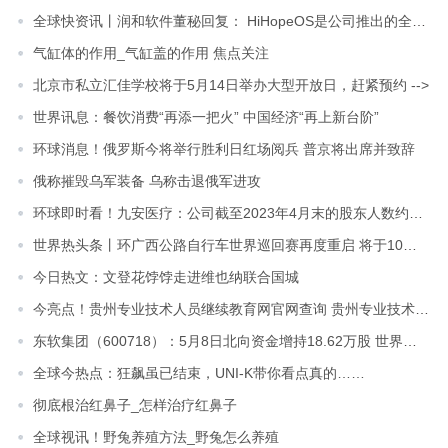
全球快资讯丨润和软件董秘回复： HiHopeOS是公司推出的全场景智能物联操作系统
气缸体的作用_气缸盖的作用 焦点关注
北京市私立汇佳学校将于5月14日举办大型开放日，赶紧预约 -->
世界讯息：餐饮消费“再添一把火” 中国经济“再上新台阶”
环球消息！俄罗斯今将举行胜利日红场阅兵 普京将出席并致辞
俄称摧毁乌军装备 乌称击退俄军进攻
环球即时看！九安医疗：公司截至2023年4月末的股东人数约14.22万户
世界热头条丨环广西公路自行车世界巡回赛再度重启 将于10月举行
今日热文：文登花饽饽走进维也纳联合国城
今亮点！贵州专业技术人员继续教育网官网查询 贵州专业技术人员继续教育网官网
东软集团（600718）：5月8日北向资金增持18.62万股 世界今头条
全球今热点：狂飙虽已结束，UNI-K带你看点真的……
彻底根治红鼻子_怎样治疗红鼻子
全球视讯！野兔养殖方法_野兔怎么养殖