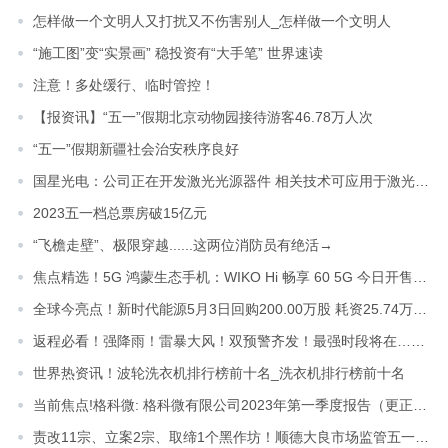
怎样做一个文明人又打扰又不伤害别人_怎样做一个文明人
“施工图”变“实景画” 稳投资有“大手笔” 世界速读
注意！多处缓行、临时管控！
【报资讯】“五一”假期北京动物园接待游客46.78万人次
“五一”假期新疆社会治安秩序良好
国星光电：公司正在开发激光光源器件 相关技术可应用于激光雷达的光源器件上_世界微资讯
2023五一档总票房破15亿元
“飞檐走壁”、极限穿越......这两位消防员有绝活→
焦点精选！5G 鸿蒙生态手机：WIKO Hi 畅享 60 5G 今日开售，1399 元起
全球今亮点！新时代能源5月3日回购200.00万股 耗资25.74万港币
返程必看！强降雨！雷暴大风！双预警齐发！最强时段将在……_热点在线
世界热资讯！波轮洗衣机排行榜前十名_洗衣机排行榜前十名
当前焦点!格科微: 格科微有限公司2023年第一季度报告（更正后）
责改11宗、立案2宗、取缔1个黑作坊！顺德大良市场监管五一“不打烊” 全球热门