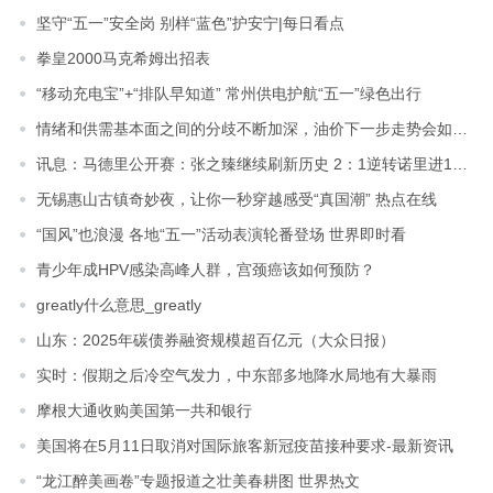
坚守“五一”安全岗 别样“蓝色”护安宁|每日看点
拳皇2000马克希姆出招表
“移动充电宝”+“排队早知道” 常州供电护航“五一”绿色出行
情绪和供需基本面之间的分歧不断加深，油价下一步走势会如何？_天天微动态
讯息：马德里公开赛：张之臻继续刷新历史 2：1逆转诺里进16强
无锡惠山古镇奇妙夜，让你一秒穿越感受“真国潮” 热点在线
“国风”也浪漫 各地“五一”活动表演轮番登场 世界即时看
青少年成HPV感染高峰人群，宫颈癌该如何预防？
greatly什么意思_greatly
山东：2025年碳债券融资规模超百亿元（大众日报）
实时：假期之后冷空气发力，中东部多地降水局地有大暴雨
摩根大通收购美国第一共和银行
美国将在5月11日取消对国际旅客新冠疫苗接种要求-最新资讯
“龙江醉美画卷”专题报道之壮美春耕图 世界热文