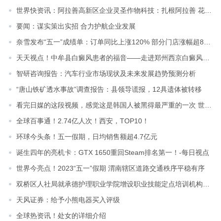
世界快资讯：阿拉善高新区企业灵圣作物科技：扎根阿拉善 花开全世界
要闻：谋实策出实招 合力护航企业发展
奈雪发布“五一”成绩单：订单同比上涨120% 部分门店涨幅超800%
天天视点！中牟县白癜风患者的福音——走进郑州西京白癜风医院，认识专业白癜风医疗团队
智研咨询报告：汽车行业市场现状及未来发展趋势预测分析
“唐山铁矿透水事故”调查报告：县领导谎报，12具遗体被转移
看完日媒的这段视频，感觉这是韩国人被黑得最严重的一次 世界播报
全球百事通！2.74亿人次！西安，TOP10！
环球今头条！​五一假期，日均销售额超4.7亿元
诞生四年的亮机卡：GTX 1650重回Steam排名第一！-每日视点
世界今亮点！2023“五一”假期 渭南辖区道路交通秩序平稳有序
双桥区人社局就承德护理职业学院增设职业技能定点培训机构进行实地检查指导|当前热议
天风证券：给予小熊电器买入评级
全球热资讯！处女的详细介绍