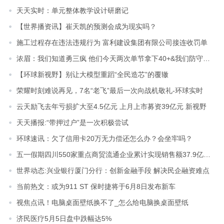
天天实时：单元整体教学设计研磨记
【世界播资讯】崔天凯的预测会成为现实吗？
施工过程存在违法违规行为 富利建设集团有限公司接连收罚单
浓眉：我们知道勇三疯 他们今天两次单节拿下40+&我们防守需更好 当前短讯
【环球新视野】别让大模型重蹈“全民造芯”的覆辙
荣耀时刻难说再见，7名“老飞”最后一次向战机敬礼-环球实时
云天励飞去年亏损扩大至4.5亿元 上月上市募资39亿元 新视野
天天播报:“带押过户”是一次积极尝试
环球速讯：欠了信用卡20万无力偿还怎么办？会坐牢吗？
五一假期四川550家重点商贸流通企业累计实现销售额37.9亿元，同比增长13.3% 速读
世界动态:兴业银行厦门分行：创新金融手段 解决民企融资难点
当前热文：或为911 ST 保时捷将于6月8日发布新车
视焦点讯！电脑桌面壁纸换不了_怎么给电脑换桌面壁纸
济民医疗5月5日盘中跌幅达5%