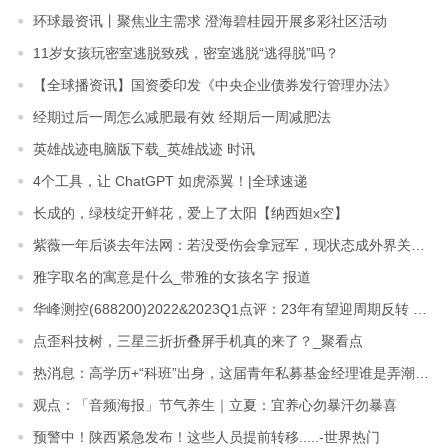
环球最资讯丨聚焦业主需求 澄海碧桂园开展多彩社区活动
11岁女孩玩密室逃脱致残，密室逃脱“逃得脱”吗？
【全球播资讯】国资委印发《中央企业债券发行管理办法》
经期过后一周怎么减肥最有效 经期后一周减肥法
英雄战迹电脑版下载_英雄战迹 时讯
4个工具，让 ChatGPT 如虎添翼！|全球速递
长成的，绿枝绽开鲜花，爱上了太阳【纳西妲x空】
紫薇一年后谈去年法网：若没受伤会拿冠军，现状态成外界关注焦点
雅字取名的寓意是什么_带雅的女孩名字 报道
华峰测控(688200)2022&2023Q1点评：23年有望迎周期反转 新产品与海外拓展加快
点歪科技树，三星三折折叠屏手机真的来了？_聚看点
热消息：高学历+“科班”出身，这届青年私募基金经理谁是弄潮儿？
观点：「音频海报」节气养生｜立夏：宜养心勿暴汗勿暴喜
预警中！陕西紧急发布！这些人员提前转移.....-世界热门