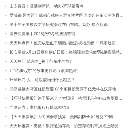
山东费县：激活创新第一动力-环球聚看点
爱成都 迎大运丨成都市残疾人群众性片区运动会在东安湖体育公园举行|全球热资讯
第十届全国校园文学研究会议在山东临沂举办-焦点短讯
世界快资讯丨2023护资考试成绩查询
天天热点评！他完成造血干细胞捐献后祝福患者：“风雨过后，必是彩虹”
长安期货5月11日煤焦钢矿日报：终端现实需求疲弱&供应端整体宽松，黑色系或偏弱运行
天天热门:范东生_关于范东生的简介
让“诗和远方”的故事更精彩（暖闻热评）
环球热门:人，可以废物到什么程度？
武汉链接大湾区优质资源 68个项目投资两千亿元将在汉落地
【环球快播报】终于要来了？太阳报：格雷泽准备好出售曼联，拉特克利夫是首选
广发证券：本轮银行行情远未结束
【天天播资讯】为向国会求预算，美国副防长又“碰瓷”中国
天天热推荐：突然！银行通知存款、协定存款利率加点上限受到约束