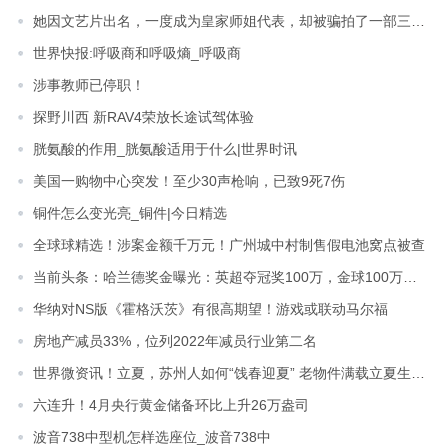
她因文艺片出名，一度成为皇家师姐代表，却被骗拍了一部三级片_全球讯息
世界快报:呼吸商和呼吸熵_呼吸商
涉事教师已停职！
探野川西 新RAV4荣放长途试驾体验
胱氨酸的作用_胱氨酸适用于什么|世界时讯
美国一购物中心突发！至少30声枪响，已致9死7伤
铜件怎么变光亮_铜件|今日精选
全球球精选！涉案金额千万元！广州城中村制售假电池窝点被查
当前头条：哈兰德奖金曝光：英超夺冠奖100万，金球100万，总计500万
华纳对NS版《霍格沃茨》有很高期望！游戏或联动马尔福
房地产减员33%，位列2022年减员行业第二名
世界微资讯！立夏，苏州人如何“饯春迎夏” 老物件满载立夏生活百态
六连升！4月央行黄金储备环比上升26万盎司
波音738中型机怎样选座位_波音738中