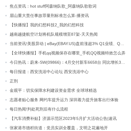
焦点资讯：hot stuff阿森纳队歌_阿森纳队歌歌词
眉山重大责任事故罪量刑标准怎么算-播资讯
【快播报】我的幻想科技2_我的幻想科技
越南越捷航空计划将机队规模增至87架-天天热闻
当前资讯!美股异动 | eBay(EBAY.US)盘前涨超3% Q1业绩、Q2营收指引超预期
【全球快播报】手机qq视频保存在哪里_手机QQ视频特效怎么弄
今日热讯：蔚来-SW(09866)：4月交付新车6658台 同比增长31.2%
每日报道：西安洗浴中心论坛 西安洗浴中心
正刑
金观平：切实保障水利建设资金需求 全球球精选
志愿者贴心服务 网约车提升运力 深圳着力提升旅客出行体验
每日热闻!判处死刑后有什么流程
【汽车消费补贴】济源示范区2023年5月扩大活动公告|速讯
张家港市德积街道：党员实训全覆盖，文明之花遍地开