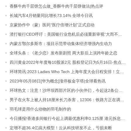
香酥牛肉千层饼怎么做_香酥牛肉千层饼做法|热点评
长城汽车4月销量同比增长73.14% 全球今日讯
京蒙协作中（蒙）医药“医疗倍增计划”正式启动
渣打银行CEO呼吁：美国银行业危机后必须重新审视“大而不能倒”问题
内蒙古鄂尔多斯市：项目示范带动集体经济增强内生动力
全球头条：《老少恋》发布新剧照 两大影后上演跨年龄之恋
四川黄金2022年年度每10股派2元 股权登记日为5月16日-焦点观察
环球简讯:2023 Ladies Who Tech 上海年度大会日程安排！立即查看！
2023年05月08日[华为概念]涨停板金字塔|全球看热讯
环球热文：注意！沙坪坝西部片区的小伙伴们，今起这2条公交线路调整了！
男子在火车上被人持18厘米长刀杀害，12306：铁路方正在调查_当前独家
羽毛球是用什么动物的羽毛制作的
今日播报!香港多间银行今起上调最优惠利率0.125厘 港元拆息普遍上升
定增不超36.4亿搞大模型！云从科技研发不止，亏损未断