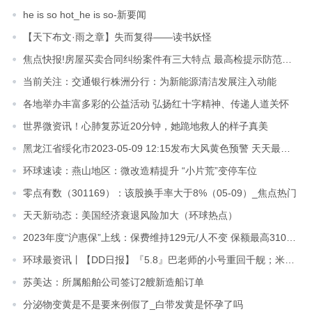
he is so hot_he is so-新要闻
【天下布文·雨之章】失而复得——读书妖怪
焦点快报!房屋买卖合同纠纷案件有三大特点 最高检提示防范潜在交易风险
当前关注：交通银行株洲分行：为新能源清洁发展注入动能
各地举办丰富多彩的公益活动 弘扬红十字精神、传递人道关怀
世界微资讯！心肺复苏近20分钟，她跪地救人的样子真美
黑龙江省绥化市2023-05-09 12:15发布大风黄色预警 天天最资讯
环球速读：燕山地区：微改造精提升 “小片荒”变停车位
零点有数（301169）：该股换手率大于8%（05-09）_焦点热门
天天新动态：美国经济衰退风险加大（环球热点）
2023年度“沪惠保”上线：保费维持129元/人不变 保额最高310万元
环球最资讯丨【DD日报】『5.8』巴老师的小号重回千舰；米诺高分少女新形象发布回
苏美达：所属船舶公司签订2艘新造船订单
分泌物变黄是不是要来例假了_白带发黄是怀孕了吗