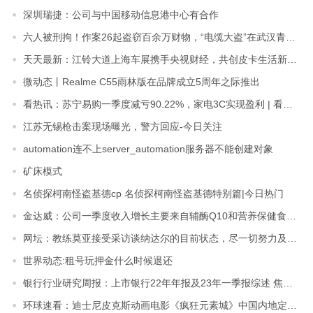
深圳瑞捷：公司与中国移动信息港中心有合作
六人被刑拘！作案26起盗窃百余万财物，“电缆大盗”在武汉青山落网 焦点讯息
天天最新：江铃大道上海车展携手央视财经，共创皮卡生活新方式
微动态丨Realme C55雨林版在品牌成立5周年之际推出
看热讯：苏宁易购一季度减亏90.22%，家电3C实现盈利 | 看财报
江苏无锡枪击案现场曝光，警方回应-今日关注
automation连不上server_automation服务器不能创建对象
矿床模式
名侦探柯南怪盗基德cp 名侦探柯南怪盗基德特别篇|今日热门
金达威：公司一季度收入增长主要来自辅酶Q10和营养保健食品业务 天天即时
网坛：教练莫亚接受采访谈纳达尔的目前状态，尽一切努力及时复出
世界动态:租号玩押金什么时候退还
银行行业研究周报：上市银行22年年报及23年一季报综述 焦点观察
环球速看：迪士尼皮克斯动画电影《疯狂元素城》中国内地定档：6月16日同步北美上映