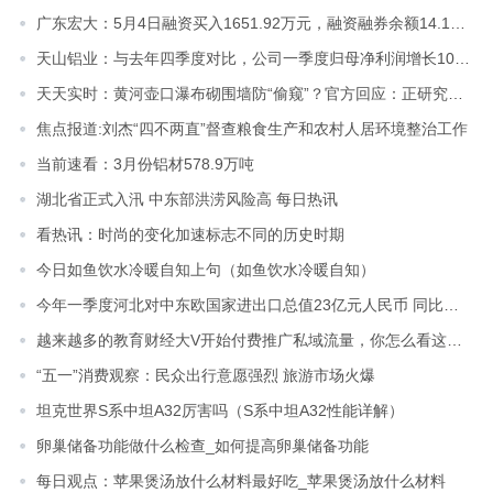
广东宏大：5月4日融资买入1651.92万元，融资融券余额14.15亿元
天山铝业：与去年四季度对比，公司一季度归母净利润增长103%，扣非后归母净利润增长约50%-每日焦点
天天实时：黄河壶口瀑布砌围墙防“偷窥”？官方回应：正研究下一步措施
焦点报道:刘杰“四不两直”督查粮食生产和农村人居环境整治工作
当前速看：3月份铝材578.9万吨
湖北省正式入汛 中东部洪涝风险高 每日热讯
看热讯：时尚的变化加速标志不同的历史时期
今日如鱼饮水冷暖自知上句（如鱼饮水冷暖自知）
​今年一季度河北对中东欧国家进出口总值23亿元人民币 同比增长47.7%
越来越多的教育财经大V开始付费推广私域流量，你怎么看这现象？
“五一”消费观察：民众出行意愿强烈 旅游市场火爆
坦克世界S系中坦A32厉害吗（S系中坦A32性能详解）
卵巢储备功能做什么检查_如何提高卵巢储备功能
每日观点：苹果煲汤放什么材料最好吃_苹果煲汤放什么材料