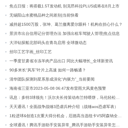
焦点日报：将搭载1.5T发动机 别克昂科拉PLUS或将在8月上市
无锡阳山水蜜桃品种之间差别|当前快看
减持超1500万股，张坤、葛兰撤离爱尔眼科！机构在担心什么？
景洪市出台信用记分管理办法 加强出租车驾驶人管理|焦点信息
大洋钻探船北部码头在青岛启用 全球微动态
丝印工艺字画_丝印工艺
一季度甘肃省冷冻羊肉产品出口 同比大幅增长_全球新资讯
90多米长“风车”叶片上高速 如何一路畅通？
清华团队探测到星系形成演化“内驱力”_当前要闻
海南省三亚市2023-05-08 06:47发布雷雨大风黄色预警
讯息：多特3球领先！沃尔夫长传策动布兰特喂饼，马伦轻松推射空门
天天通讯！全面战争战锤3恐虐兵种介绍（战锤aos恐虐军表）
1粒进球&创造1次重大得分机会，厄德高当选纽卡VS阿森纳全场最佳 全球观察
全球通讯！腾讯手游助手安装异常_腾讯手游助手安装异常怎么办