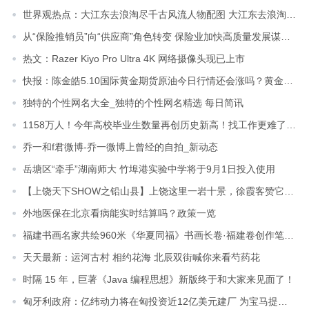
世界观热点：大江东去浪淘尽千古风流人物配图 大江东去浪淘尽千古风流人物
从“保险推销员”向“供应商”角色转变 保险业加快高质量发展谋破局
热文：Razer Kiyo Pro Ultra 4K 网络摄像头现已上市
快报：陈金皓5.10国际黄金期货原油今日行情还会涨吗？黄金原油日内短线操作策略建议指导
独特的个性网名大全_独特的个性网名精选 每日简讯
1158万人！今年高校毕业生数量再创历史新高！找工作更难了...-天天热门
乔一和f君微博-乔一微博上曾经的自拍_新动态
岳塘区“牵手”湖南师大 竹埠港实验中学将于9月1日投入使用
【上饶天下SHOW之铅山县】上饶这里一岩十景，徐霞客赞它为“奇境”！
外地医保在北京看病能实时结算吗？政策一览
福建书画名家共绘960米《华夏同福》书画长卷·福建卷创作笔会暨公益捐赠仪式在福州举行
天天最新：运河古村 相约花海 北辰双街喊你来看芍药花
时隔 15 年，巨著《Java 编程思想》新版终于和大家来见面了！
匈牙利政府：亿纬动力将在匈投资近12亿美元建厂 为宝马提供电池-天天日报