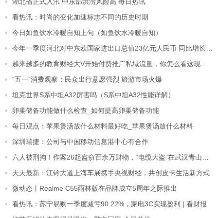
湖北省正式入汛 中东部洪涝风险高 每日热讯
看热讯：时尚的变化加速标志不同的历史时期
今日如鱼饮水冷暖自知上句（如鱼饮水冷暖自知）
​今年一季度河北对中东欧国家进出口总值23亿元人民币 同比增长47.7%
越来越多的教育财经大V开始付费推广私域流量，你怎么看这现象？
“五一”消费观察：民众出行意愿强烈 旅游市场火爆
坦克世界S系中坦A32厉害吗（S系中坦A32性能详解）
卵巢储备功能做什么检查_如何提高卵巢储备功能
每日观点：苹果煲汤放什么材料最好吃_苹果煲汤放什么材料
深圳瑞捷：公司与中国移动信息港中心有合作
六人被刑拘！作案26起盗窃百余万财物，“电缆大盗”在武汉青山落网 焦点讯息
天天最新：江铃大道上海车展携手央视财经，共创皮卡生活新方式
微动态丨Realme C55雨林版在品牌成立5周年之际推出
看热讯：苏宁易购一季度减亏90.22%，家电3C实现盈利 | 看财报