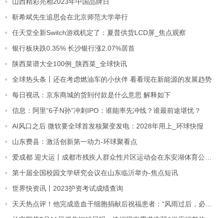
山西精彩亮相2023年中国品牌日
靳希斌先生追思会在北京师范大学举行
任天堂全新Switch游戏机定了：夏普供货LCD屏_焦点观察
银行板块跌0.35% 长沙银行涨2.07%居首
陕西菜谱大全100例_陕西菜_全球快讯
全球热头条丨还在考虑燃油车的小伙伴 看看现在新能源的发展趋势
每日视讯：京东商城的货到付款是什么意思 解释如下
信息：阿里“6子N孙”冲刺IPO：谁能率先冲线？谁最前途堪忧？
AI风口之后 微软要全球首发核聚变发电：2028年用上_环球快报
山东费县：激活创新第一动力-环球聚看点
爱成都 迎大运丨成都市残疾人群众性片区运动会在东安湖体育公园举行|全球热资讯
第十届全国校园文学研究会议在山东临沂举办-焦点短讯
世界快资讯丨2023护资考试成绩查询
天天热点评！他完成造血干细胞捐献后祝福患者：“风雨过后，必是彩虹”