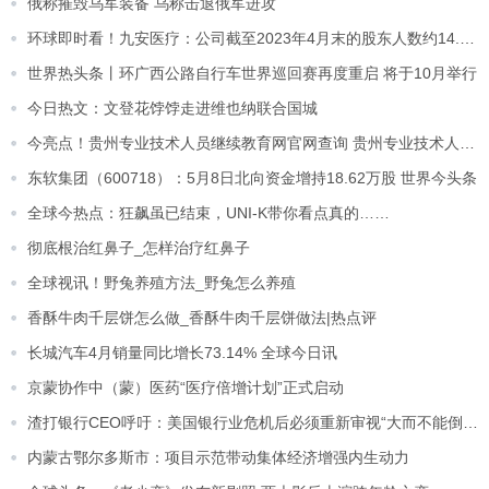
俄称摧毁乌军装备 乌称击退俄军进攻
环球即时看！九安医疗：公司截至2023年4月末的股东人数约14.22万户
世界热头条丨环广西公路自行车世界巡回赛再度重启 将于10月举行
今日热文：文登花饽饽走进维也纳联合国城
今亮点！贵州专业技术人员继续教育网官网查询 贵州专业技术人员继续教育网官网
东软集团（600718）：5月8日北向资金增持18.62万股 世界今头条
全球今热点：狂飙虽已结束，UNI-K带你看点真的……
彻底根治红鼻子_怎样治疗红鼻子
全球视讯！野兔养殖方法_野兔怎么养殖
香酥牛肉千层饼怎么做_香酥牛肉千层饼做法|热点评
长城汽车4月销量同比增长73.14% 全球今日讯
京蒙协作中（蒙）医药“医疗倍增计划”正式启动
渣打银行CEO呼吁：美国银行业危机后必须重新审视“大而不能倒”问题
内蒙古鄂尔多斯市：项目示范带动集体经济增强内生动力