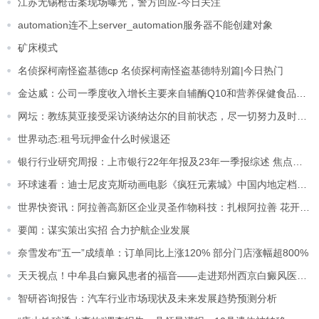
江苏无锡枪击案现场曝光，警方回应-今日关注
automation连不上server_automation服务器不能创建对象
矿床模式
名侦探柯南怪盗基德cp 名侦探柯南怪盗基德特别篇|今日热门
金达威：公司一季度收入增长主要来自辅酶Q10和营养保健食品业务 天天即时
网坛：教练莫亚接受采访谈纳达尔的目前状态，尽一切努力及时复出
世界动态:租号玩押金什么时候退还
银行行业研究周报：上市银行22年年报及23年一季报综述 焦点观察
环球速看：迪士尼皮克斯动画电影《疯狂元素城》中国内地定档：6月16日同步北美上映
世界快资讯：阿拉善高新区企业灵圣作物科技：扎根阿拉善 花开全世界
要闻：谋实策出实招 合力护航企业发展
奈雪发布“五一”成绩单：订单同比上涨120% 部分门店涨幅超800%
天天视点！中牟县白癜风患者的福音——走进郑州西京白癜风医院，认识专业白癜风医疗团队
智研咨询报告：汽车行业市场现状及未来发展趋势预测分析