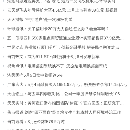
荣耀时刻难说再见，7名“老飞”最后一次向战机敬礼-环球实时
云天励飞去年亏损扩大至4.5亿元 上月上市募资39亿元 新视野
天天播报:“带押过户”是一次积极尝试
环球速讯：欠了信用卡20万无力偿还怎么办？会坐牢吗？
五一假期四川550家重点商贸流通企业累计实现销售额37.9亿元，同比增长13.3% 速读
世界动态:兴业银行厦门分行：创新金融手段 解决民企融资难点
当前热文：或为911 ST 保时捷将于6月8日发布新车
视焦点讯！电脑桌面壁纸换不了_怎么给电脑换桌面壁纸
济民医疗5月5日盘中跌幅达5%
广东宏大：5月4日融资买入1651.92万元，融资融券余额14.15亿元
天山铝业：与去年四季度对比，公司一季度归母净利润增长103%，扣非后归母净利润增长约50%-每日焦点
天天实时：黄河壶口瀑布砌围墙防“偷窥”？官方回应：正研究下一步措施
焦点报道:刘杰“四不两直”督查粮食生产和农村人居环境整治工作
当前速看：3月份铝材578.9万吨