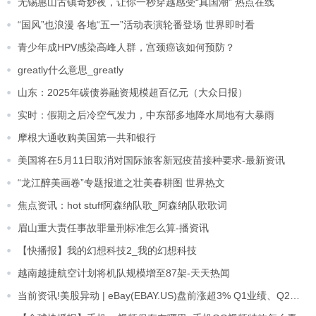
无锡惠山古镇奇妙夜，让你一秒穿越感受“真国潮” 热点在线
“国风”也浪漫 各地“五一”活动表演轮番登场 世界即时看
青少年成HPV感染高峰人群，宫颈癌该如何预防？
greatly什么意思_greatly
山东：2025年碳债券融资规模超百亿元（大众日报）
实时：假期之后冷空气发力，中东部多地降水局地有大暴雨
摩根大通收购美国第一共和银行
美国将在5月11日取消对国际旅客新冠疫苗接种要求-最新资讯
“龙江醉美画卷”专题报道之壮美春耕图 世界热文
焦点资讯：hot stuff阿森纳队歌_阿森纳队歌歌词
眉山重大责任事故罪量刑标准怎么算-播资讯
【快播报】我的幻想科技2_我的幻想科技
越南越捷航空计划将机队规模增至87架-天天热闻
当前资讯!美股异动 | eBay(EBAY.US)盘前涨超3% Q1业绩、Q2营收指引超预期