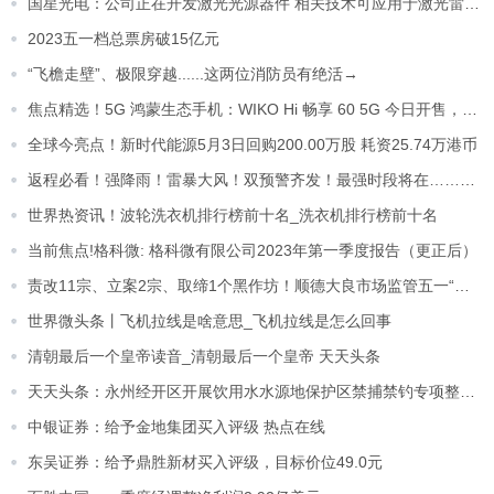
国星光电：公司正在开发激光光源器件 相关技术可应用于激光雷达的光源器件上_世界微资讯
2023五一档总票房破15亿元
“飞檐走壁”、极限穿越......这两位消防员有绝活→
焦点精选！5G 鸿蒙生态手机：WIKO Hi 畅享 60 5G 今日开售，1399 元起
全球今亮点！新时代能源5月3日回购200.00万股 耗资25.74万港币
返程必看！强降雨！雷暴大风！双预警齐发！最强时段将在……_热点在线
世界热资讯！波轮洗衣机排行榜前十名_洗衣机排行榜前十名
当前焦点!格科微: 格科微有限公司2023年第一季度报告（更正后）
责改11宗、立案2宗、取缔1个黑作坊！顺德大良市场监管五一“不打烊” 全球热门
世界微头条丨飞机拉线是啥意思_飞机拉线是怎么回事
清朝最后一个皇帝读音_清朝最后一个皇帝 天天头条
天天头条：永州经开区开展饮用水水源地保护区禁捕禁钓专项整治行动
中银证券：给予金地集团买入评级 热点在线
东吴证券：给予鼎胜新材买入评级，目标价位49.0元