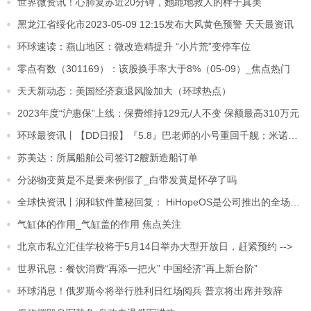
世界微资讯！心肺复苏近20分钟，她跪地救人的样子真美
黑龙江省绥化市2023-05-09 12:15发布大风黄色预警 天天最资讯
环球速读：燕山地区：微改造精提升 “小片荒”变停车位
零点有数（301169）：该股换手率大于8%（05-09）_焦点热门
天天新动态：美国经济衰退风险加大（环球热点）
2023年度“沪惠保”上线：保费维持129元/人不变 保额最高310万元
环球最资讯丨【DD日报】『5.8』巴老师的小号重回千舰；米诺高分少女新形象发布回
苏美达：所属船舶公司签订2艘新造船订单
分泌物变黄是不是要来例假了_白带发黄是怀孕了吗
全球快资讯丨润和软件董秘回复： HiHopeOS是公司推出的全场景智能物联操作系统
气缸体的作用_气缸盖的作用 焦点关注
北京市私立汇佳学校将于5月14日举办大型开放日，赶紧预约 -->
世界讯息：餐饮消费“再添一把火” 中国经济“再上新台阶”
环球消息！俄罗斯今将举行胜利日红场阅兵 普京将出席并致辞