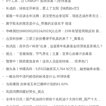
4个工具，让 ChatGPT 如虎添翼！|全球速递
长成的，绿枝绽开鲜花，爱上了太阳【纳西妲x空】
紫薇一年后谈去年法网：若没受伤会拿冠军，现状态成外界关注焦点
雅字取名的寓意是什么_带雅的女孩名字 报道
华峰测控(688200)2022&2023Q1点评：23年有望迎周期反转 新产品与海外拓展加快
点歪科技树，三星三折折叠屏手机真的来了？_聚看点
热消息：高学历+“科班”出身，这届青年私募基金经理谁是弄潮儿？
观点：「音频海报」节气养生｜立夏：宜养心勿暴汗勿暴喜
预警中！陕西紧急发布！这些人员提前转移.....-世界热门
微头条丨华曙高科：5月5日融资买入764.92万元，融资融券余额5566.12万元
一般合同中违约赔偿的标准是什么-环球快看
当前播报:吉林省玉米已播种计划的61.62%
巩固消费回暖好势头_观点
全球今日讯！国产机油排行榜前十名机油十大排行榜_国产十大机油品牌有哪些