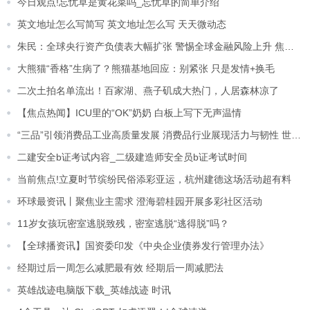
今日观点!忘忧草是黄花菜吗_忘忧草的简单介绍
英文地址怎么写简写 英文地址怎么写 天天微动态
朱民：全球央行资产负债表大幅扩张 警惕全球金融风险上升 焦点简讯
大熊猫“香格”生病了？熊猫基地回应：别紧张 只是发情+换毛
二次土拍名单流出！百家湖、燕子矶成大热门，人居森林凉了
【焦点热闻】ICU里的“OK”奶奶 白板上写下无声温情
“三品”引领消费品工业高质量发展 消费品行业展现活力与韧性 世界速看料
二建安全b证考试内容_二级建造师安全员b证考试时间
当前焦点!立夏时节缤纷民俗添彩亚运，杭州建德这场活动超有料
环球最资讯丨聚焦业主需求 澄海碧桂园开展多彩社区活动
11岁女孩玩密室逃脱致残，密室逃脱“逃得脱”吗？
【全球播资讯】国资委印发《中央企业债券发行管理办法》
经期过后一周怎么减肥最有效 经期后一周减肥法
英雄战迹电脑版下载_英雄战迹 时讯