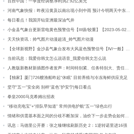
百胜中国：一季度经调整净利润2.92亿美元
河南气象快报：昨夜沿黄及以南出现小到中雨 预计今明两天中东部南部有暴雨_天天快资讯
每日看点！我国开钻亚洲最深油气井
小金县气象台更新雷电黄色预警信号【III级/较重】【2023-05-02】 播资讯
天天快资讯：帅气图片动漫超清_帅气图片动漫
【全球新视野】金沙县气象台发布大风蓝色预警信号【Ⅳ/一般】【2023-05-03】
当前讯息：我爱你韩文怎么说语音_我爱你韩文怎么说
人教版新教材新插图作者发声：时间特别紧、任务特别大、责任特别巨大-环球快讯
【独家】厦门726艘渔船昨起“休眠” 目前养殖与冷冻海鲜供应充足
坚守“五一”安全岗 别样“蓝色”护安宁|每日看点
拳皇2000马克希姆出招表
“移动充电宝”+“排队早知道” 常州供电护航“五一”绿色出行
情绪和供需基本面之间的分歧不断加深，油价下一步走势会如何？_天天微动态
讯息：马德里公开赛：张之臻继续刷新历史 2：1逆转诺里进16强