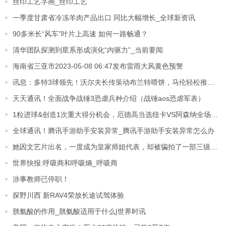
丝印工艺字画_丝印工艺
一季度甘肃省冷冻羊肉产品出口 同比大幅增长_全球新资讯
90多米长“风车”叶片上高速 如何一路畅通？
清华团队探测到星系形成演化“内驱力”_当前要闻
海南省三亚市2023-05-08 06:47发布雷雨大风黄色预警
讯息：多特3球领先！沃尔夫长传策动布兰特喂饼，马伦轻松推射空门
天天通讯！全面战争战锤3恐虐兵种介绍（战锤aos恐虐军表）
1粒进球&创造1次重大得分机会，厄德高当选纽卡VS阿森纳全场最佳 全球观察
全球通讯！腾讯手游助手安装异常_腾讯手游助手安装异常怎么办
她因文艺片出名，一度成为皇家师姐代表，却被骗拍了一部三级片_全球讯息
世界快报:呼吸商和呼吸熵_呼吸商
涉事教师已停职！
探野川西 新RAV4荣放长途试驾体验
胱氨酸的作用_胱氨酸适用于什么|世界时讯