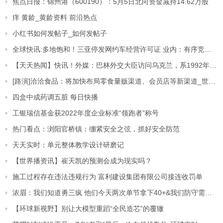
焦点日报：锦州港（600190）：5月5日北向资金减持14.62万股
痒 黄龄_黄龄资料 前沿热点
小红书如何发帖子_如何发帖子
全球快讯:多地饱和！三亚停发网约车经营许可证 业内：有序竞争仍是市场主体
【天天热闻】快讯！外媒：巴林外交大臣访问乌克兰，系1992年两国建交来首次
[路演]洽洽食品：将加快布局零食量贩渠道、会员店等新渠道_世界实时
四盒中成药调五脏 每日快播
工银瑞信基金获2022年度企业标准“领跑者”称号
热门看点：浏阳官桥镇：绷紧安全之弦，抓好安全防范
天天实时：单元整体教学设计研磨记
【世界播资讯】崔天凯的预测会成为现实吗？
施工过程存在违法违规行为 富利建设集团有限公司接连收罚单
浓眉：我们知道勇三疯 他们今天两次单节拿下40+&我们防守需更好 当前短讯
【环球新视野】别让大模型重蹈“全民造芯”的覆辙