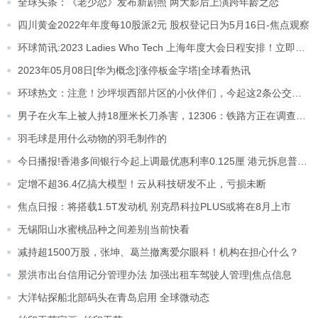
全球头条：《老少恋》发布新剧照 两大影后上演跨年龄之恋
四川黄金2022年年度每10股派2元 股权登记日为5月16日-焦点观察
环球简讯:2023 Ladies Who Tech 上海年度大会日程安排！立即查看！
2023年05月08日[华为概念]涨停板金字塔|全球看热讯
环球热文：注意！沙坪坝西部片区的小伙伴们，今起这2条公交线路调整了！
男子在火车上被人持18厘米长刀杀害，12306：铁路方正在调查_当前独家
羽毛球是用什么动物的羽毛制作的
今日播报!香港多间银行今起上调最优惠利率0.125厘 港元拆息普遍上升
定增不超36.4亿搞大模型！云从科技研发不止，亏损未断
焦点日报：将搭载1.5T发动机 别克昂科拉PLUS或将在8月上市
无锡阳山水蜜桃品种之间差别|当前快看
减持超1500万股，张坤、葛兰撤离爱尔眼科！机构在担心什么？
景洪市出台信用记分管理办法 加强出租车驾驶人管理|焦点信息
大洋钻探船北部码头在青岛启用 全球微动态