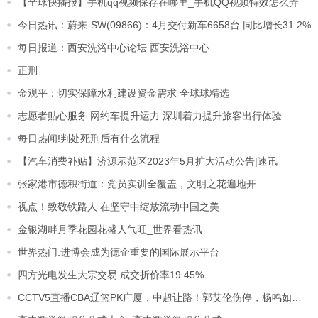
【全球快播报】手机qq视频保存在哪里_手机QQ视频特效怎么弄
今日热讯：蔚来-SW(09866)：4月交付新车6658台 同比增长31.2%
每日报道：西安洗浴中心论坛 西安洗浴中心
正刑
金观平：切实保障水利建设资金需求 全球球精选
志愿者贴心服务 网约车提升运力 深圳着力提升旅客出行体验
每日热闻!判处死刑后有什么流程
【汽车消费补贴】济源示范区2023年5月扩大活动公告|速讯
张家港市德积街道：党员实训全覆盖，文明之花遍地开
视点！致敬铁路人 在坚守中绽放流动中国之美
金银湖畔月季花园花盛人气旺_世界看热讯
世界热门:进博会成为德企重要的国际展示平台
四方光电发生大宗交易 成交折价率19.45%
CCTV5直播CBA辽篮PK广厦，中超让路！郭艾伦伤停，杨鸣如何应对？|世界快看