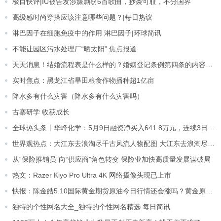
极目快评|IU被告发涉嫌剽窃6首歌曲，抄袭可耻，不分国界
高级感时尚穿搭应该注意哪些问题？|每日热议
淋巴因子在细胞免疫中的作用 淋巴因子|环球简讯
不能让园区污水处理厂“晒太阳” 焦点报道
天天消息！结婚流程表是什么样的？婚姻登记条例第四条的内容是什么？
实时焦点：黑龙江省旱田粮食作物播种超1亿亩
降水多有什么灾害（降水多有什么灾害吗）
古寨研学 收获成长
全球热头条丨华峰化学：5月9日融资净买入641.8万元，连续3日累计净买入1403.7万元
世界观热点：大江东去浪淘尽千古风流人物配图 大江东去浪淘尽千古风流人物
从“保险推销员”向“供应商”角色转变 保险业加快高质量发展谋破局
热文：Razer Kiyo Pro Ultra 4K 网络摄像头现已上市
快报：陈金皓5.10国际黄金期货原油今日行情还会涨吗？黄金原油日内短线操作策略建议指导
独特的个性网名大全_独特的个性网名精选 每日简讯