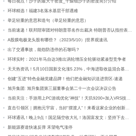
每日视点！沙子的最大干密度_干燥细沙子的密度简介介绍
环球精选！福建3名落水基层干部遇难
举足轻重的意思和造句（举足轻重的意思）
当前速递！联邦陪审团对特朗普罪名作出裁决 特朗普否认指控表示将上诉
A股膜电极龙头股有哪些？（2023/5/10）|世界观速讯
出了交通事故，能怨防违停的石墩吗？
环球实时：2021年马自达3推出涡轮增压全轮驱动紧凑型竞争者
天天热资讯！5月10日国新文化涨5.23%，中海进取收益混合基金重仓该股
创建“五进”特色金融党建品牌！他们把金融知识送进营区-速递
旭升集团: 旭升集团第三届董事会第二十一次会议决议公告
当前关注：手游用上PC游戏优化“神技”！天玑9200+加入VRS技术支持
直击引领区｜拥抱元宇宙，当好“摆渡人”！来看这家企业的创新故事 环球热文
环球通讯！晚上9点！国足隔空收大礼！洛国富发文：坚持下去，绝不放弃
新能源赛道快速反弹 禾望电气涨停