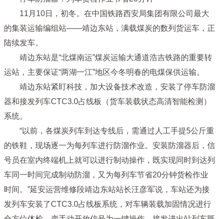
11月10日，初冬。在中国铁路西安局集团有限公司最大
的集装运输编组站——靖边东站，满载煤炭的数列货运车，正
陆续发车。
靖边东站是“北煤南运”煤炭运输大通道浩吉铁路的重要转
运站，主要保证“两湖一江”地区今冬明春的电煤保供运输。
靖边东站紧盯科技，加大设备技术改造，安装了停车防溜
器和接发列车CTC3.0占线板（货车装载状态高清智能检测）
系统。
“以前，各煤炭列车到达专线后，需通过人工手提5公斤重
的铁鞋，现场逐一为每列车进行防溜作业。安装防溜器后，信
号员在室内终端机上就可以进行制动操作，既实现同时到达列
车同一时间完成制动防溜，又为每列车节省20分钟货检作业
时间。”延安运营维修段靖边东站站长汪彦军说，车站还为接
发列车安装了CTC3.0占线板系统，对车辆装载加固情况进行
全方位体检，变手动开放信号为一键操作，接发进出站列车既