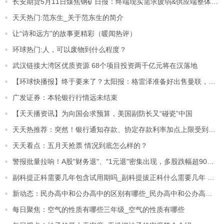
长安期货5月11日煤焦钢矿日报：终端现实需求疲弱&供应端整体宽松，黑色系或偏弱运行
天天热门:范东生_关于范东生的简介
让“诗和远方”的故事更精彩（暖闻热评）
环球热门:人，可以废物到什么程度？
武汉链接大湾区优质资源 68个项目投资两千亿元将在汉落地
【环球快播报】终于要来了？太阳报：格雷泽准备好出售曼联，拉特克利夫是首选
广发证券：本轮银行行情远未结束
【天天播资讯】为向国会求预算，美国副防长又“碰瓷”中国
天天热推荐：突然！银行通知存款、协定存款利率加点上限受到约束
天天看点：五月天抢票 情况到底怎么样的？
警报批量拉响！A股"财务退"、"1元退"密集出现，多股跌幅超90%！（名单）
副科提正科需要几年包含试用期吗_副科提拔正科什么需要几年 今日快讯
新动态：民办高中和公办高中的区别有哪些_民办高中和公办高中的区别
每日聚焦：空气的性质有哪些三年级_空气的性质有哪些