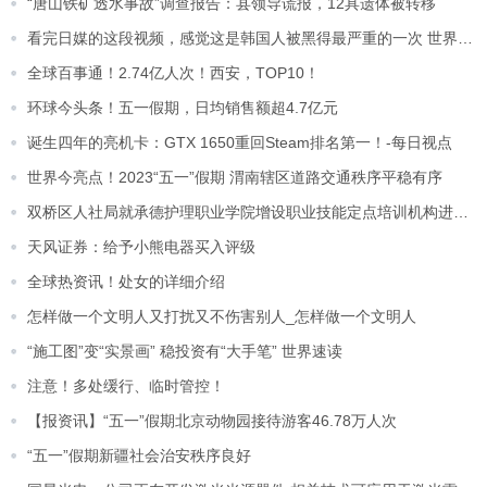
“唐山铁矿透水事故”调查报告：县领导谎报，12具遗体被转移
看完日媒的这段视频，感觉这是韩国人被黑得最严重的一次 世界播报
全球百事通！2.74亿人次！西安，TOP10！
环球今头条！​五一假期，日均销售额超4.7亿元
诞生四年的亮机卡：GTX 1650重回Steam排名第一！-每日视点
世界今亮点！2023“五一”假期 渭南辖区道路交通秩序平稳有序
双桥区人社局就承德护理职业学院增设职业技能定点培训机构进行实地检查指导|当前热议
天风证券：给予小熊电器买入评级
全球热资讯！处女的详细介绍
怎样做一个文明人又打扰又不伤害别人_怎样做一个文明人
“施工图”变“实景画” 稳投资有“大手笔” 世界速读
注意！多处缓行、临时管控！
【报资讯】“五一”假期北京动物园接待游客46.78万人次
“五一”假期新疆社会治安秩序良好