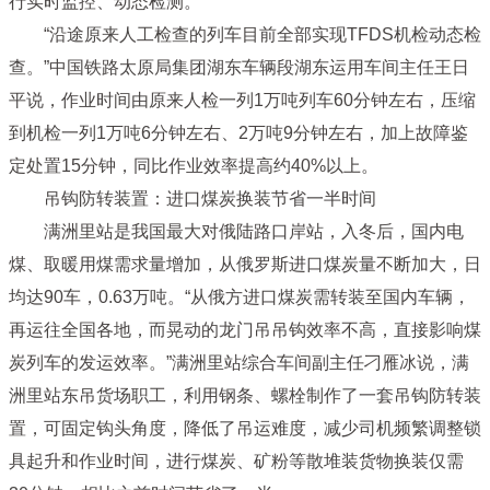
行实时监控、动态检测。
“沿途原来人工检查的列车目前全部实现TFDS机检动态检
查。”中国铁路太原局集团湖东车辆段湖东运用车间主任王日
平说，作业时间由原来人检一列1万吨列车60分钟左右，压缩
到机检一列1万吨6分钟左右、2万吨9分钟左右，加上故障鉴
定处置15分钟，同比作业效率提高约40%以上。
吊钩防转装置：进口煤炭换装节省一半时间
满洲里站是我国最大对俄陆路口岸站，入冬后，国内电
煤、取暖用煤需求量增加，从俄罗斯进口煤炭量不断加大，日
均达90车，0.63万吨。“从俄方进口煤炭需转装至国内车辆，
再运往全国各地，而晃动的龙门吊吊钩效率不高，直接影响煤
炭列车的发运效率。”满洲里站综合车间副主任刁雁冰说，满
洲里站东吊货场职工，利用钢条、螺栓制作了一套吊钩防转装
置，可固定钩头角度，降低了吊运难度，减少司机频繁调整锁
具起升和作业时间，进行煤炭、矿粉等散堆装货物换装仅需