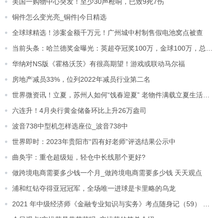
美国一购物中心突发！至少30声枪响，已致9死7伤
铜件怎么变光亮_铜件|今日精选
全球球精选！涉案金额千万元！广州城中村制售假电池窝点被查
当前头条：哈兰德奖金曝光：英超夺冠奖100万，金球100万，总计500万
华纳对NS版《霍格沃茨》有很高期望！游戏或联动马尔福
房地产减员33%，位列2022年减员行业第二名
世界微资讯！立夏，苏州人如何“饯春迎夏” 老物件满载立夏生活百态
六连升！4月央行黄金储备环比上升26万盎司
波音738中型机怎样选座位_波音738中
世界即时：2023年贵阳市“四有好老师”评选结果公示中
曲奂宇：重仓超级短，轻仓中长线那个更好?
做跨境电商需要多少钱一个月_做跨境电商需要多少钱 天天观点
浦和红钻夺得亚冠冠军，全场唯一进球是卡里略的乌龙
2021 年中级经济师《金融专业知识与实务》考点随身记（59） 焦点日报