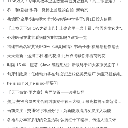
1158万人！今年高校毕业生数量再创历史新高！找工作更难了...-天天热门
乔一和f君微博-乔一微博上曾经的自拍_新动态
岳塘区“牵手”湖南师大 竹埠港实验中学将于9月1日投入使用
【上饶天下SHOW之铅山县】上饶这里一岩十景，徐霞客赞它为“奇境”！
外地医保在北京看病能实时结算吗？政策一览
福建书画名家共绘960米《华夏同福》书画长卷·福建卷创作笔会暨公益捐赠仪式在福州举行
天天最新：运河古村 相约花海 北辰双街喊你来看芍药花
时隔 15 年，巨著《Java 编程思想》新版终于和大家来见面了！
匈牙利政府：亿纬动力将在匈投资近12亿美元建厂 为宝马提供电池-天天日报
he is so hot_he is so-新要闻
【天下布文·雨之章】失而复得——读书妖怪
焦点快报!房屋买卖合同纠纷案件有三大特点 最高检提示防范潜在交易风险
当前关注：交通银行株洲分行：为新能源清洁发展注入动能
各地举办丰富多彩的公益活动 弘扬红十字精神、传递人道关怀