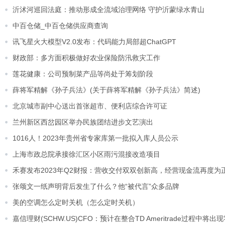
沂沭河巡回法庭：推动形成全流域治理网络 守护沂蒙绿水青山
中百仓储_中百仓储供应商查询
讯飞星火大模型V2.0发布：代码能力局部超ChatGPT
财政部：多方面积极做好农业保险防汛救灾工作
莲花健康：公司预制菜产品等尚处于筹划阶段
薛将军精解《孙子兵法》(关于薛将军精解《孙子兵法》简述)
北京城市副中心送出首张超市、便利店综合许可证
兰州新区西岔园区举办民族团结进步文艺演出
1016人！2023年贵州省专家库第一批拟入库人员公示
上海市政总院承接徐汇区小区雨污混接改造项目
禾赛发布2023年Q2财报：营收交付双双创新高，经营现金流再度为
张颂文一纸声明背后发生了什么？他“被代言”众多品牌
美的空调怎么定时关机（怎么定时关机）
嘉信理财(SCHW.US)CFO：预计在整合TD Ameritrade过程中