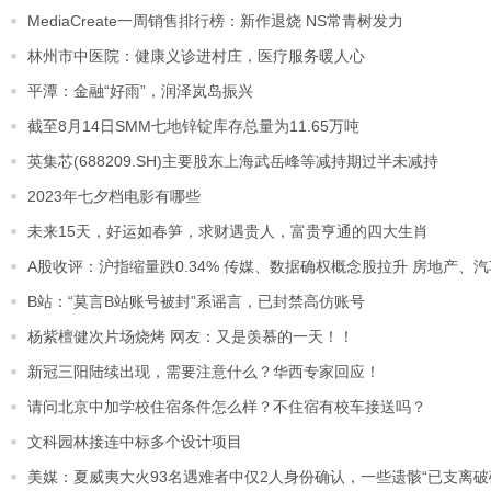
MediaCreate一周销售排行榜：新作退烧 NS常青树发力
林州市中医院：健康义诊进村庄，医疗服务暖人心
平潭：金融“好雨”，润泽岚岛振兴
截至8月14日SMM七地锌锭库存总量为11.65万吨
英集芯(688209.SH)主要股东上海武岳峰等减持期过半未减持
2023年七夕档电影有哪些
未来15天，好运如春笋，求财遇贵人，富贵亨通的四大生肖
A股收评：沪指缩量跌0.34% 传媒、数据确权概念股拉升 房地产、
B站：“莫言B站账号被封”系谣言，已封禁高仿账号
杨紫檀健次片场烧烤 网友：又是羡慕的一天！！
新冠三阳陆续出现，需要注意什么？华西专家回应！
请问北京中加学校住宿条件怎么样？不住宿有校车接送吗？
文科园林接连中标多个设计项目
美媒：夏威夷大火93名遇难者中仅2人身份确认，一些遗骸“已支离破