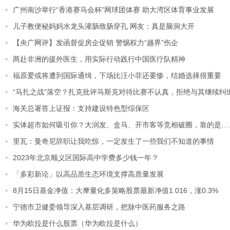
广州南沙举行“香港赛马会杯”网球团体赛 助大湾区体育事业发展
儿子教便秘妈妈水龙头灌肠致肠穿孔 网友：真是脑洞大开
【央广网评】发函督促房企促销 警惕权力“越界”伤企
两赴非洲的援外医生，用实际行动践行中国医疗队精神
福原爱或将遭到国际通缉，下场比汪小菲还要惨，结婚选择很重要
“马扎之战”落空？扎克批评马斯克对待比赛不认真，拒绝与其继续纠
海关总署答上证报：支持建设特色型综保区
实体超市如何吸引你？大润发、盒马、开市客等竞相破圈，靠的是…
里瓦：曼奇尼辞职让我吃惊，一定发生了一些我们不知道的事情
2023年北京顺义区国际高中学费多少钱一年？
「多彩新论」以高品质生态环境支撑高质量发展
8月15日基金净值：大摩量化多策略股票最新净值1.016，涨0.3%
宁德市卫健委领导深入基层调研，把脉中医药服务之路
华为欧拉是什么股票（华为欧拉是什么）