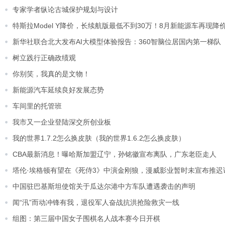
专家学者纵论古城保护规划与设计
特斯拉Model Y降价，长续航版最低不到30万！8月新能源车再现降
新华社联合北大发布AI大模型体验报告：360智脑位居国内第一梯队
树立践行正确政绩观
你别笑，我真的是文物！
新能源汽车延续良好发展态势
车间里的托管班
我市又一企业登陆深交所创业板
我的世界1.7.2怎么换皮肤（我的世界1.6.2怎么换皮肤）
CBA最新消息！曝哈斯加盟辽宁，孙铭徽宣布离队，广东老臣走人
塔伦·埃格顿有望在《死侍3》中演金刚狼，漫威影业暂时未宣布推迟
中国驻巴基斯坦使馆关于瓜达尔港中方车队遭遇袭击的声明
闻“汛”而动冲锋有我，退役军人奋战抗洪抢险救灾一线
组图：第三届中国女子围棋名人战本赛今日开棋