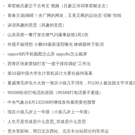
寒窑赋吕蒙正千古奇文 视频（吕蒙正诗词寒窑赋全文）
青春主场|嘀嗒！央广网的网友，又美又飒的运动员“召唤”你啦
诙谐风趣的意思（风趣的意思）
山东高密一餐厅发生燃气闪爆事故致1死1伤
外观不输理想 小鹏X9最新谍照曝光 眯眯眼终于取消
oppor8的手机截图怎么弄 oppo8x怎么截屏
西青区张家窝镇打造“一揽子摸排调处”工作法
第16届中国大学生计算机设计大赛在扬州落幕
夏威夷毛伊岛大火致一海滨小镇几乎消失，约100人被迫跳太平洋逃
95588给你打电话的原因（95588打电话要不要接）
中央气象台8月13日06时继续发布暴雨黄色预警
现在小孩几岁上一年级（小孩几岁上一年级）
人生尽是坦途是什么意思_坦途是什么意思
受水害影响，周日北京西站、北京丰台站部分列车停运